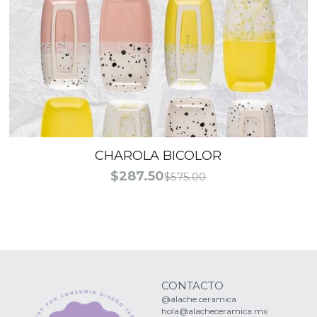
Matcha
CHAROLA BICOLOR
$287.50
$575.00
CONTACTO
@alache.ceramica
hola@alacheceramica.mx