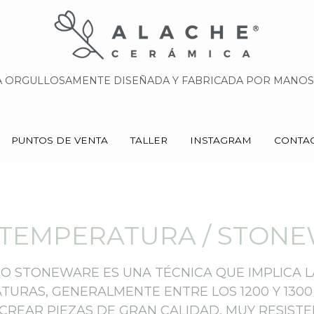
 ORGULLOSAMENTE DISEÑADA Y FABRICADA POR MANOS 
 ORGULLOSAMENTE DISEÑADA Y FABRICADA POR MANOS 
PUNTOS DE VENTA
PUNTOS DE VENTA
TALLER
TALLER
INSTAGRAM
INSTAGRAM
CONTA
CONTA
 TEMPERATURA / STON
O STONEWARE ES UNA TÉCNICA QUE IMPLICA LA
TURAS, GENERALMENTE ENTRE LOS 1200 Y 1300
CREAR PIEZAS DE GRAN CALIDAD, MUY RESIST