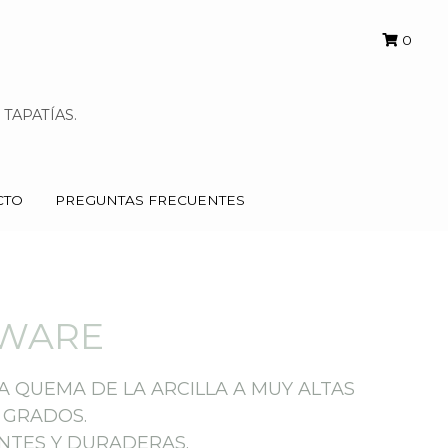
0
0
TAPATÍAS.
TAPATÍAS.
CTO
CTO
PREGUNTAS FRECUENTES
PREGUNTAS FRECUENTES
EWARE
 QUEMA DE LA ARCILLA A MUY ALTAS 
 GRADOS.
ENTES Y DURADERAS.