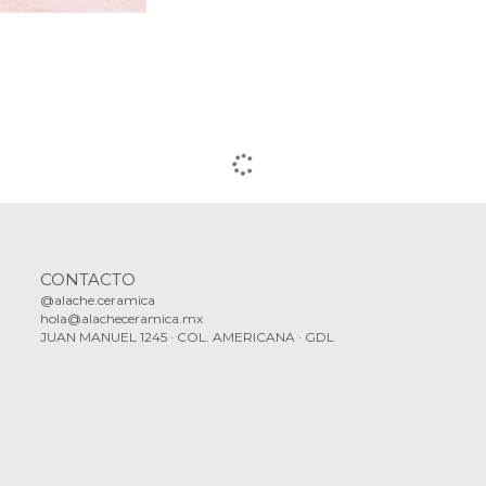
CONTACTO
@alache.ceramica
hola@alacheceramica.mx
JUAN MANUEL 1245 · COL. AMERICANA · GDL