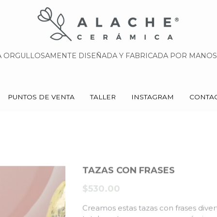
 ORGULLOSAMENTE DISEÑADA Y FABRICADA POR MANOS 
 ORGULLOSAMENTE DISEÑADA Y FABRICADA POR MANOS 
PUNTOS DE VENTA
PUNTOS DE VENTA
TALLER
TALLER
INSTAGRAM
INSTAGRAM
CONTA
CONTA
TAZAS CON FRASES
$530.00
Creamos estas tazas con frases diver
totalmente a mano y con cerámica d