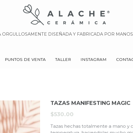
 ORGULLOSAMENTE DISEÑADA Y FABRICADA POR MANOS 
 ORGULLOSAMENTE DISEÑADA Y FABRICADA POR MANOS 
PUNTOS DE VENTA
PUNTOS DE VENTA
TALLER
TALLER
INSTAGRAM
INSTAGRAM
CONTA
CONTA
TAZAS MANIFESTING MAGIC
$530.00
Tazas hechas totalmente a mano y c
temperatura, haciendolas mucho más