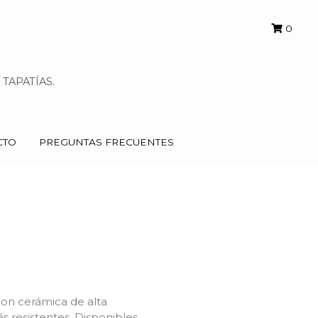
0
0
TAPATÍAS.
TAPATÍAS.
CTO
CTO
PREGUNTAS FRECUENTES
PREGUNTAS FRECUENTES
on cerámica de alta
 resistentes. Disponibles