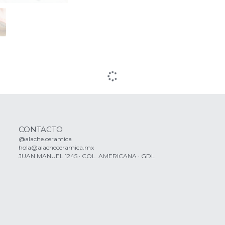
CONTACTO
@alache.ceramica
hola@alacheceramica.mx
JUAN MANUEL 1245 · COL. AMERICANA · GDL