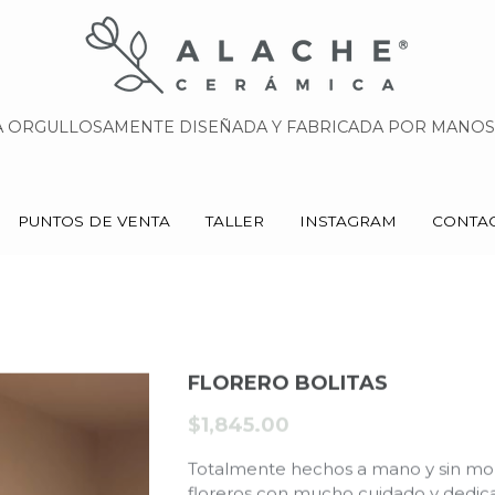
 ORGULLOSAMENTE DISEÑADA Y FABRICADA POR MANOS 
 ORGULLOSAMENTE DISEÑADA Y FABRICADA POR MANOS 
PUNTOS DE VENTA
PUNTOS DE VENTA
TALLER
TALLER
INSTAGRAM
INSTAGRAM
CONTA
CONTA
FLORERO BOLITAS
$1,845.00
Totalmente hechos a mano y sin mol
floreros con mucho cuidado y dedica