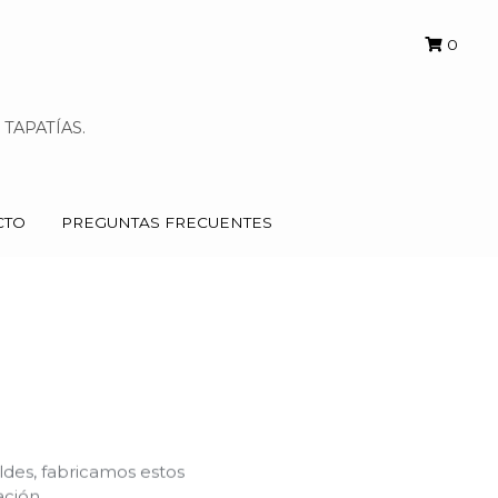
0
0
TAPATÍAS.
TAPATÍAS.
CTO
CTO
PREGUNTAS FRECUENTES
PREGUNTAS FRECUENTES
des, fabricamos estos
ción.