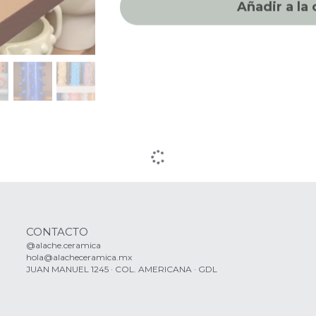
Añadir a la 
CONTACTO
@alache.ceramica
hola@alacheceramica.mx
JUAN MANUEL 1245 · COL. AMERICANA · GDL