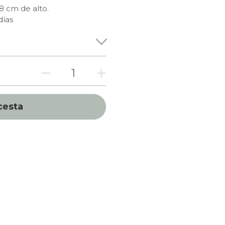
 cm de alto.
días
cesta