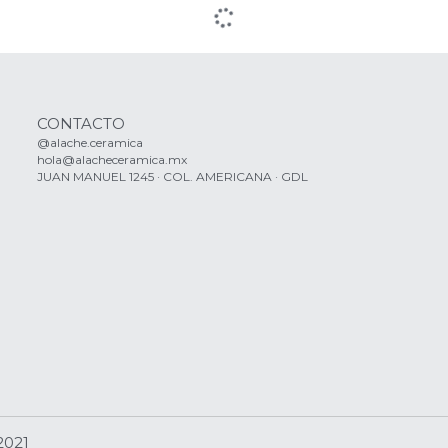
CONTACTO
@alache.ceramica
hola@alacheceramica.mx
JUAN MANUEL 1245 · COL. AMERICANA · GDL
021