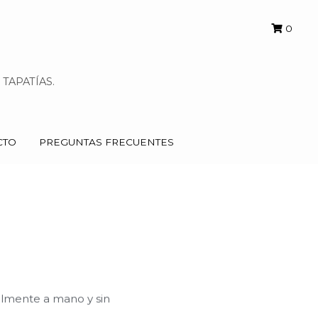
0
0
TAPATÍAS.
TAPATÍAS.
CTO
CTO
PREGUNTAS FRECUENTES
PREGUNTAS FRECUENTES
almente a mano y sin