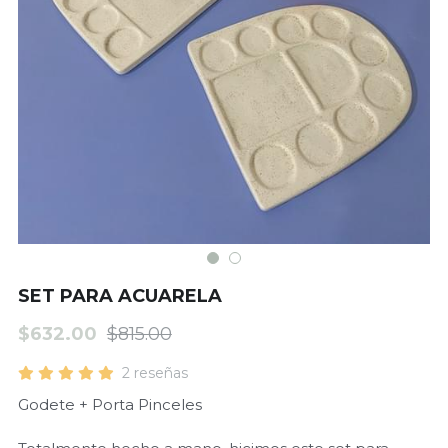
Matcha
SET PARA ACUARELA
$632.00
$815.00
2 reseñas
Godete + Porta Pinceles