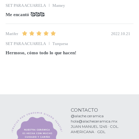
SET PARA ACUARELA
Mamey
Me encantó 🥰🥰🥰
2022.10.21
Marifer
SET PARA ACUARELA
Turquesa
Hermoso, cómo todo lo que hacen! 
CONTACTO
@alache.ceramica
hola@alacheceramica.mx
JUAN MANUEL 1245 · COL. 
AMERICANA · GDL